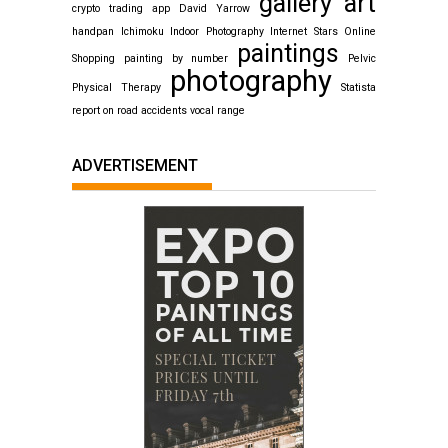
gallery art
crypto trading app
David Yarrow
handpan
Ichimoku
Indoor Photography
Internet Stars
Online
paintings
Shopping
painting by number
Pelvic
photography
Physical Therapy
Statista
report on road accidents
vocal range
ADVERTISEMENT